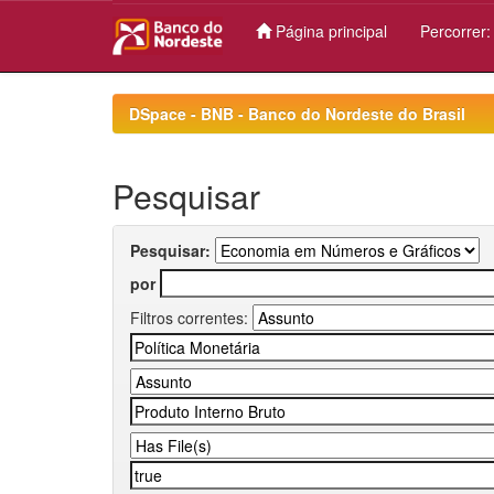
Página principal
Percorrer
Skip
navigation
DSpace - BNB - Banco do Nordeste do Brasil
Pesquisar
Pesquisar:
por
Filtros correntes: