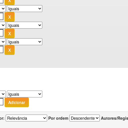
or:
Por ordem
Autores/Regi