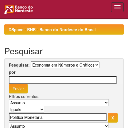
Skip
navigation
DSpace - BNB - Banco do Nordeste do Brasil
Pesquisar
Pesquisar:
por
Filtros correntes: