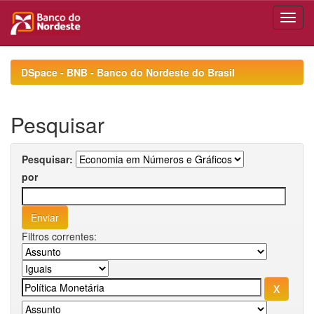
Skip
navigation
DSpace - BNB - Banco do Nordeste do Brasil
Pesquisar
Pesquisar:
por
Filtros correntes: