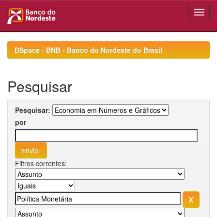
Skip
navigation
DSpace - BNB - Banco do Nordeste do Brasil
Pesquisar
Pesquisar:
por
Filtros correntes: