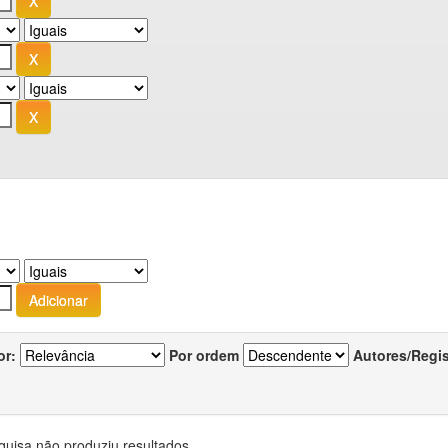
or:
Por ordem
Autores/Regi
quisa não produziu resultados.