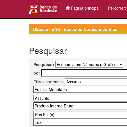
Página principal
Percorrer
Skip
navigation
DSpace - BNB - Banco do Nordeste do Brasil
Pesquisar
Pesquisar:
por
Filtros correntes: