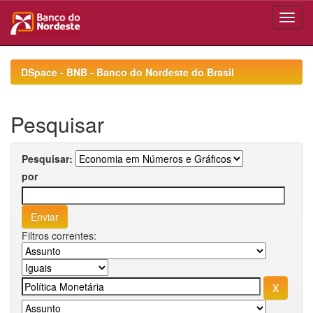
Skip
navigation
DSpace - BNB - Banco do Nordeste do Brasil
Pesquisar
Pesquisar:
por
Filtros correntes: