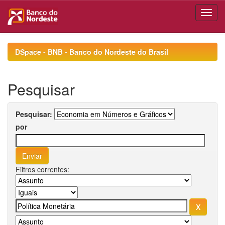
Skip
navigation
DSpace - BNB - Banco do Nordeste do Brasil
Pesquisar
Pesquisar:
por
Filtros correntes: