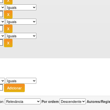
or:
Por ordem
Autores/Regi