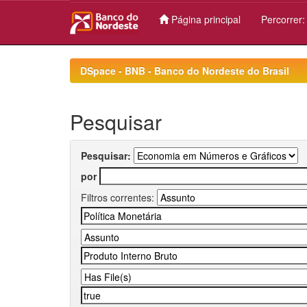
Página principal
Percorrer
Skip
navigation
DSpace - BNB - Banco do Nordeste do Brasil
Pesquisar
Pesquisar:
por
Filtros correntes: