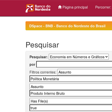
Página principal
Percorrer
Skip
navigation
DSpace - BNB - Banco do Nordeste do Brasil
Pesquisar
Pesquisar:
por
Filtros correntes: