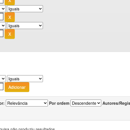
or:
Por ordem
Autores/Regi
quisa não produziu resultados.