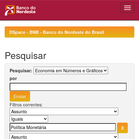
Skip
navigation
DSpace - BNB - Banco do Nordeste do Brasil
Pesquisar
Pesquisar:
por
Filtros correntes: