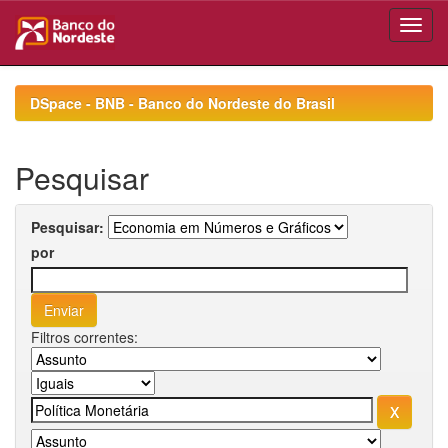
Skip
navigation
DSpace - BNB - Banco do Nordeste do Brasil
Pesquisar
Pesquisar:
por
Filtros correntes: