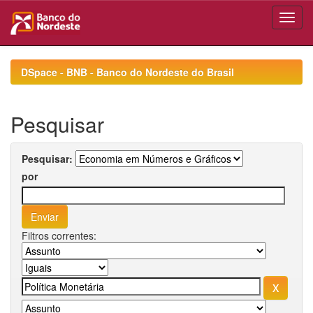
Skip
navigation
DSpace - BNB - Banco do Nordeste do Brasil
Pesquisar
Pesquisar:
por
Filtros correntes: