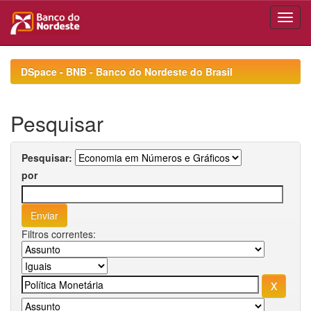
Skip
navigation
DSpace - BNB - Banco do Nordeste do Brasil
Pesquisar
Pesquisar:
por
Filtros correntes: