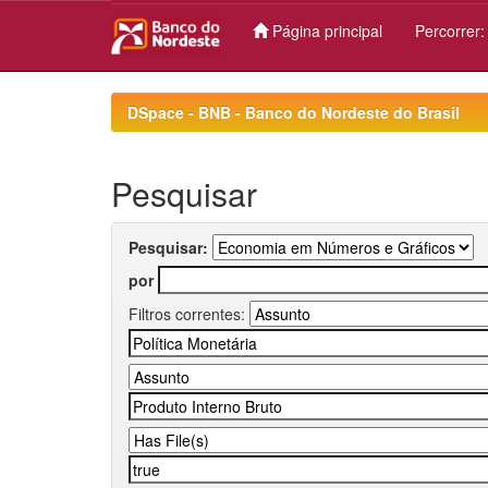
Página principal
Percorrer
Skip
navigation
DSpace - BNB - Banco do Nordeste do Brasil
Pesquisar
Pesquisar:
por
Filtros correntes: