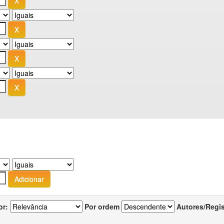
or:
Por ordem
Autores/Regi