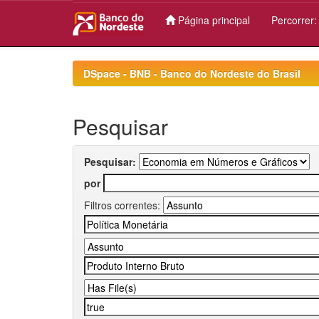
Página principal
Percorrer
Skip
navigation
DSpace - BNB - Banco do Nordeste do Brasil
Pesquisar
Pesquisar:
por
Filtros correntes: