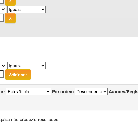
or:
Por ordem
Autores/Regi
quisa não produziu resultados.