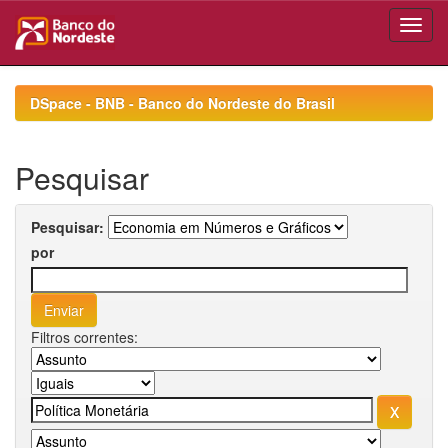
Skip
navigation
DSpace - BNB - Banco do Nordeste do Brasil
Pesquisar
Pesquisar:
por
Filtros correntes: