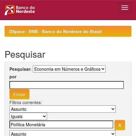
Skip
navigation
DSpace - BNB - Banco do Nordeste do Brasil
Pesquisar
Pesquisar:
por
Filtros correntes: