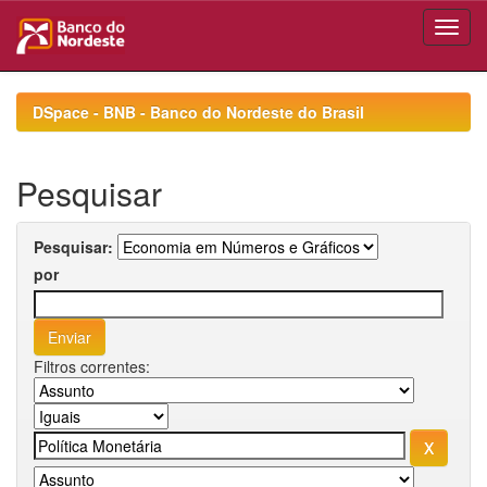
Skip
navigation
DSpace - BNB - Banco do Nordeste do Brasil
Pesquisar
Pesquisar:
por
Filtros correntes: