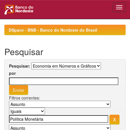
Skip
navigation
DSpace - BNB - Banco do Nordeste do Brasil
Pesquisar
Pesquisar:
por
Filtros correntes: