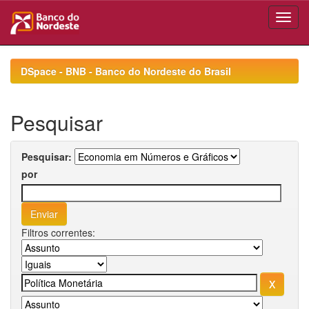
Skip
navigation
DSpace - BNB - Banco do Nordeste do Brasil
Pesquisar
Pesquisar:
por
Filtros correntes: