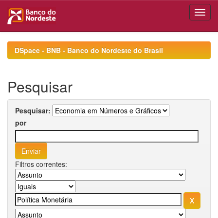
Skip
navigation
DSpace - BNB - Banco do Nordeste do Brasil
Pesquisar
Pesquisar:
por
Filtros correntes: