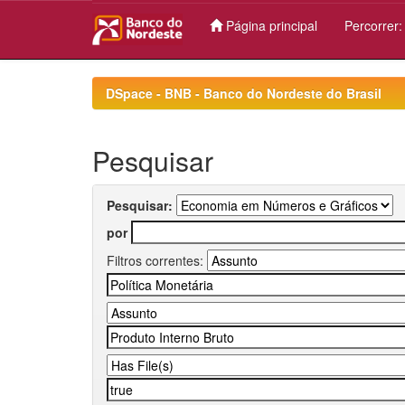
Página principal
Percorrer
Skip
navigation
DSpace - BNB - Banco do Nordeste do Brasil
Pesquisar
Pesquisar:
por
Filtros correntes: