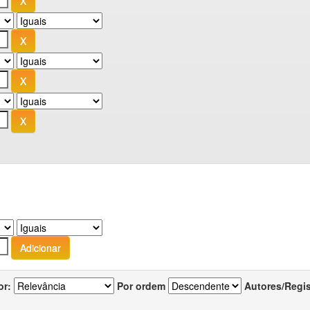
or:
Por ordem
Autores/Regi