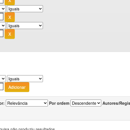
or:
Por ordem
Autores/Regi
quisa não produziu resultados.