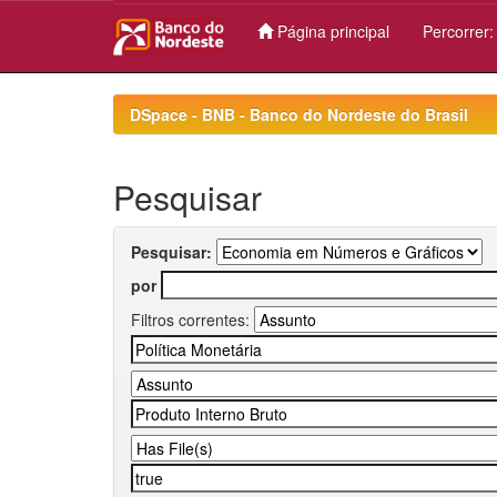
Página principal
Percorrer
Skip
navigation
DSpace - BNB - Banco do Nordeste do Brasil
Pesquisar
Pesquisar:
por
Filtros correntes: