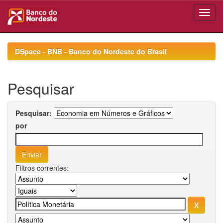
Skip
navigation
DSpace - BNB - Banco do Nordeste do Brasil
Pesquisar
Pesquisar:
por
Filtros correntes: