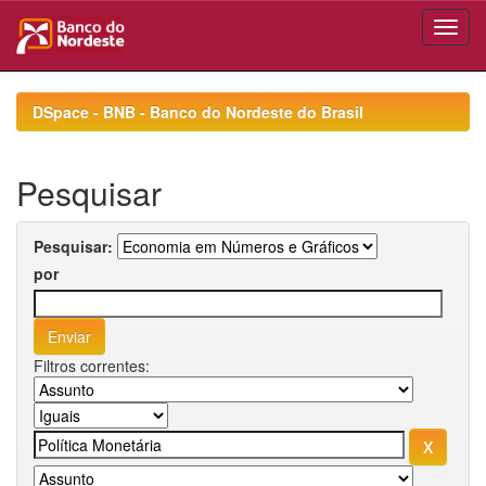
Skip
navigation
DSpace - BNB - Banco do Nordeste do Brasil
Pesquisar
Pesquisar:
por
Filtros correntes: