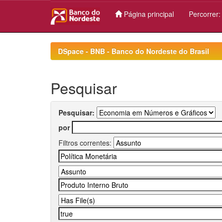
Página principal
Percorrer
Skip
navigation
DSpace - BNB - Banco do Nordeste do Brasil
Pesquisar
Pesquisar:
por
Filtros correntes: