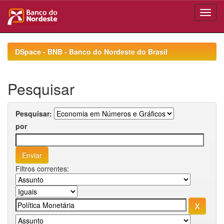
Skip
navigation
DSpace - BNB - Banco do Nordeste do Brasil
Pesquisar
Pesquisar:
por
Filtros correntes: