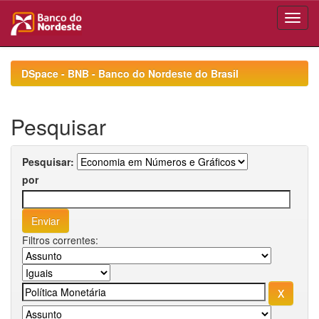
Skip
navigation
DSpace - BNB - Banco do Nordeste do Brasil
Pesquisar
Pesquisar:
por
Filtros correntes: