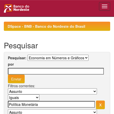
Skip
navigation
DSpace - BNB - Banco do Nordeste do Brasil
Pesquisar
Pesquisar:
por
Filtros correntes: