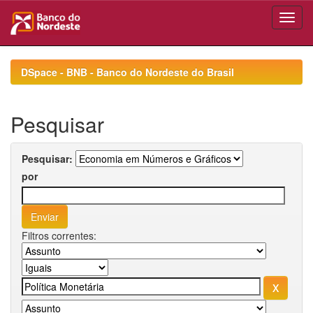
Skip
navigation
DSpace - BNB - Banco do Nordeste do Brasil
Pesquisar
Pesquisar:
por
Filtros correntes: