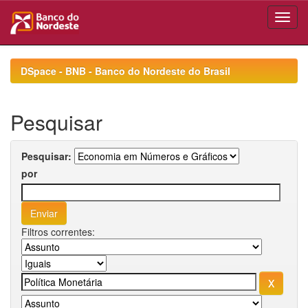
Skip
navigation
DSpace - BNB - Banco do Nordeste do Brasil
Pesquisar
Pesquisar:
por
Filtros correntes: