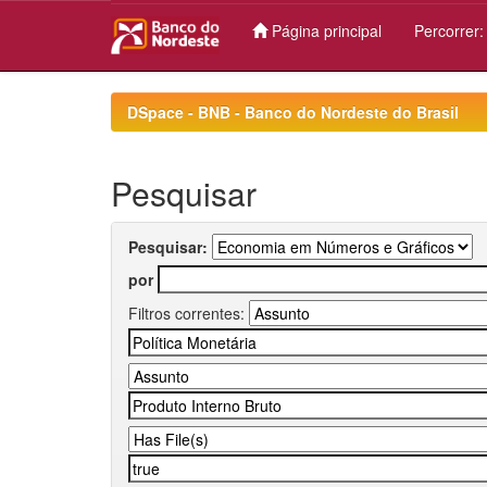
Página principal
Percorrer
Skip
navigation
DSpace - BNB - Banco do Nordeste do Brasil
Pesquisar
Pesquisar:
por
Filtros correntes: