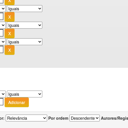
or:
Por ordem
Autores/Regi