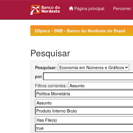
Página principal
Percorrer
Skip
navigation
DSpace - BNB - Banco do Nordeste do Brasil
Pesquisar
Pesquisar:
por
Filtros correntes: