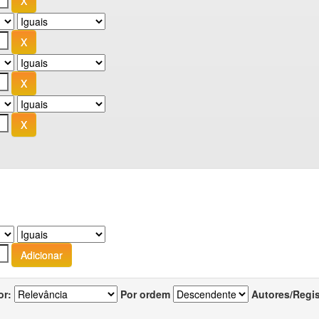
or:
Por ordem
Autores/Regi