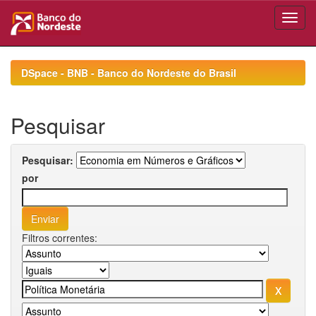
Skip
navigation
DSpace - BNB - Banco do Nordeste do Brasil
Pesquisar
Pesquisar:
por
Filtros correntes: