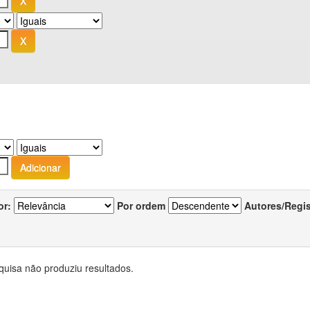
or:
Por ordem
Autores/Regi
quisa não produziu resultados.