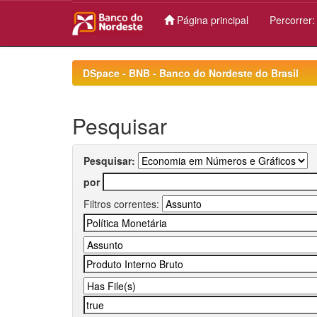
Página principal
Percorrer
Skip
navigation
DSpace - BNB - Banco do Nordeste do Brasil
Pesquisar
Pesquisar:
por
Filtros correntes: