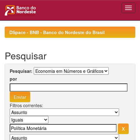
Skip
navigation
DSpace - BNB - Banco do Nordeste do Brasil
Pesquisar
Pesquisar:
por
Filtros correntes: