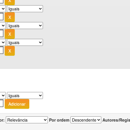
or:
Por ordem
Autores/Regi