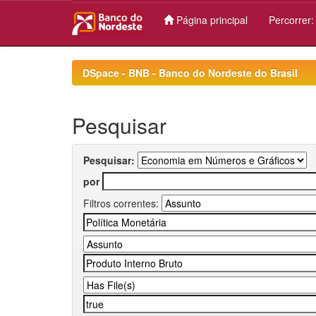
Página principal
Percorrer
Skip
navigation
DSpace - BNB - Banco do Nordeste do Brasil
Pesquisar
Pesquisar:
por
Filtros correntes: