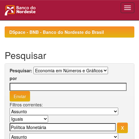
Skip
navigation
DSpace - BNB - Banco do Nordeste do Brasil
Pesquisar
Pesquisar:
por
Filtros correntes: