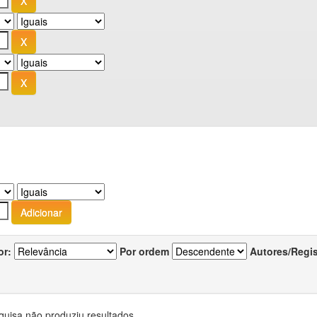
or:
Por ordem
Autores/Regi
quisa não produziu resultados.