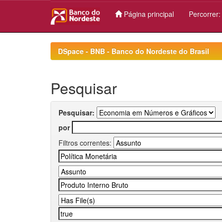
Página principal
Percorrer
Skip
navigation
DSpace - BNB - Banco do Nordeste do Brasil
Pesquisar
Pesquisar:
por
Filtros correntes: