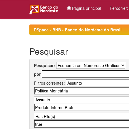
Página principal
Percorrer
Skip
navigation
DSpace - BNB - Banco do Nordeste do Brasil
Pesquisar
Pesquisar:
por
Filtros correntes: