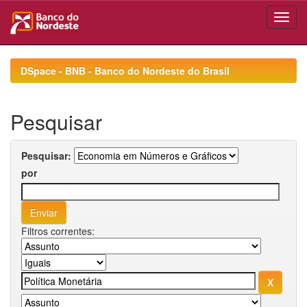
Skip
navigation
DSpace - BNB - Banco do Nordeste do Brasil
Pesquisar
Pesquisar:
por
Filtros correntes: