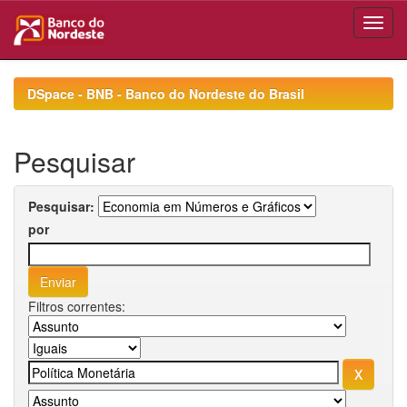
Skip
navigation
DSpace - BNB - Banco do Nordeste do Brasil
Pesquisar
Pesquisar:
por
Filtros correntes: