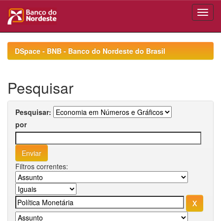
Skip
navigation
DSpace - BNB - Banco do Nordeste do Brasil
Pesquisar
Pesquisar:
por
Filtros correntes: