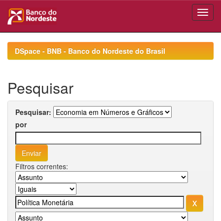
Skip
navigation
DSpace - BNB - Banco do Nordeste do Brasil
Pesquisar
Pesquisar:
por
Filtros correntes: