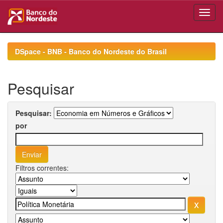
Skip
navigation
DSpace - BNB - Banco do Nordeste do Brasil
Pesquisar
Pesquisar:
por
Filtros correntes: