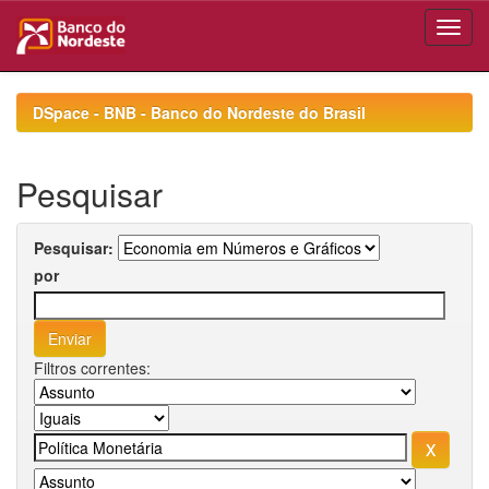
Skip
navigation
DSpace - BNB - Banco do Nordeste do Brasil
Pesquisar
Pesquisar:
por
Filtros correntes: