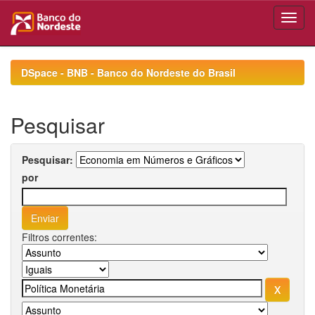
Skip
navigation
DSpace - BNB - Banco do Nordeste do Brasil
Pesquisar
Pesquisar:
por
Filtros correntes: