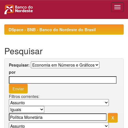
Skip
navigation
DSpace - BNB - Banco do Nordeste do Brasil
Pesquisar
Pesquisar:
por
Filtros correntes: