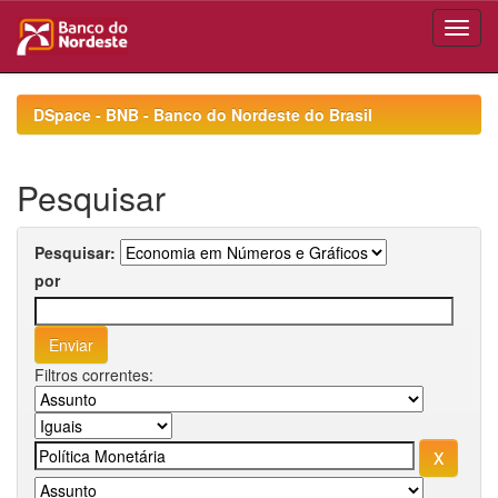
Skip
navigation
DSpace - BNB - Banco do Nordeste do Brasil
Pesquisar
Pesquisar:
por
Filtros correntes: