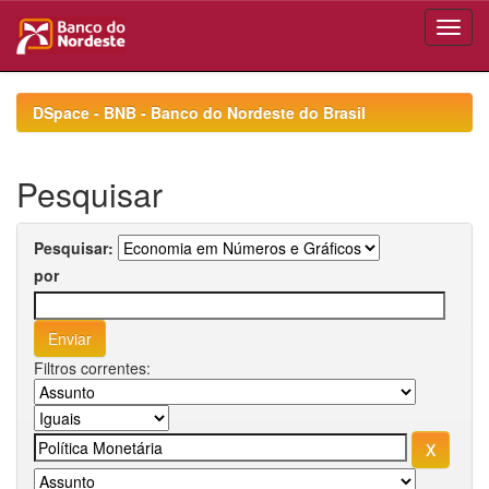
Skip
navigation
DSpace - BNB - Banco do Nordeste do Brasil
Pesquisar
Pesquisar:
por
Filtros correntes: